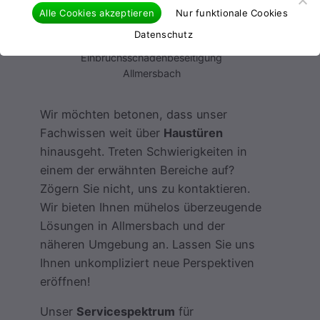
Alle Cookies akzeptieren
Nur funktionale Cookies
Datenschutz
Einbruchsschadenbeseitigung
Allmersbach
Wir möchten betonen, dass unser
Fachwissen weit über
Haustüren
hinausgeht. Treten Schwierigkeiten in
einem der erwähnten Bereiche auf?
Zögern Sie nicht, uns zu kontaktieren.
Wir bieten Ihnen mühelos überzeugende
Lösungen in Allmersbach und der
näheren Umgebung an. Lassen Sie uns
Ihnen unkompliziert neue Perspektiven
eröffnen!
Unser
Servicespektrum
für